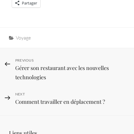
Partager
Categories
Voyage
Navigation
Previous
PREVIOUS
Gérer son restaurant avec les nouvelles
Post
de
technologies
l’article
Next
NEXT
Comment travailler en déplacement ?
Post
Liens utiles