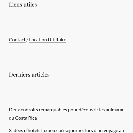
Liens utiles
HUISSIERS
DE
SE
METTRE
Contact
/
Location Utilitaire
AU
NUMÉRIQUE
Derniers articles
Deux endroits remarquables pour découvrir les animaux
du Costa Rica
3 idées d’hôtels luxueux où séjourner lors d’un voyage au