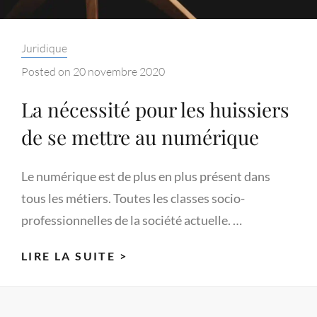
Categories:
Juridique
Posted on
20 novembre 2020
La nécessité pour les huissiers
de se mettre au numérique
Le numérique est de plus en plus présent dans
tous les métiers. Toutes les classes socio-
professionnelles de la société actuelle. …
LA
LIRE LA SUITE >
NÉCESSITÉ
POUR
LES