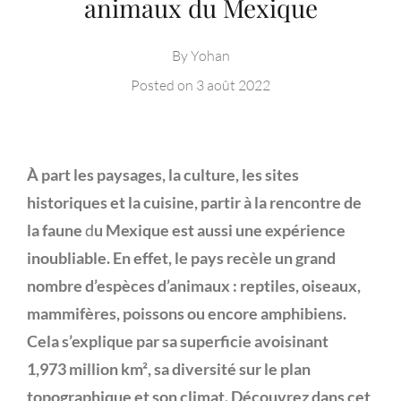
animaux du Mexique
By
Yohan
Posted on
3 août 2022
À part les paysages, la culture, les sites
historiques et la cuisine, partir
à la rencontre de
la faune
d
u Mexique est aussi une
expérience
inoubliable. En effet, le pays recèle un grand
nombre d’espèces d’animaux : reptiles, oiseaux,
mammifères, poissons ou encore amphibiens.
Cela s’explique par sa superficie avoisinant
1,973 million km², sa diversité sur le plan
topographique
et son climat. Découvrez dans cet