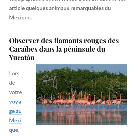
article quelques animaux remarquables du
Mexique.
Observer des
flamants rouges des
Caraïbes dans la péninsule du
Yucatán
Lors
de
votre
voya
ge au
Mexi
que
,