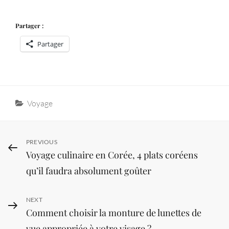
Partager :
Partager
Categories
Voyage
Navigation
Previous
PREVIOUS
Voyage culinaire en Corée, 4 plats coréens
Post
de
qu’il faudra absolument goûter
l’article
Next
NEXT
Comment choisir la monture de lunettes de
Post
vue appropriée à votre visage ?