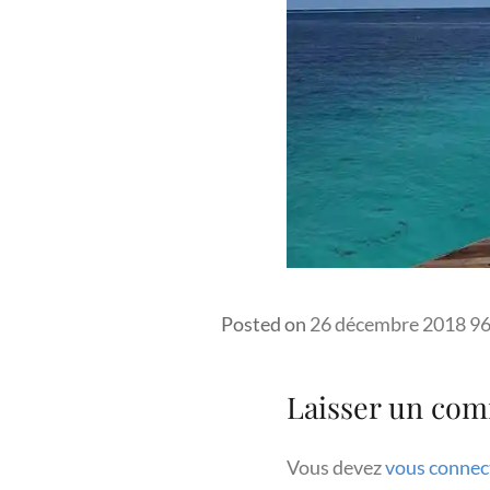
Fu
Posted on
26 décembre 2018
96
si
Laisser un co
Vous devez
vous connec