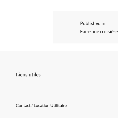
Navigation
Published in
Faire une croisiè
de
l’article
Liens utiles
Contact
/
Location Utilitaire