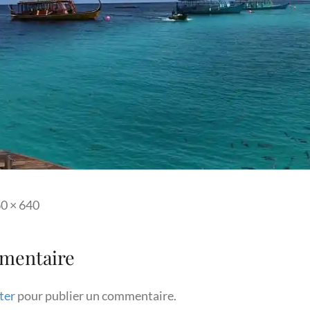
ll
0 × 640
ze
mmentaire
ter
pour publier un commentaire.