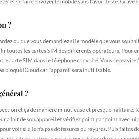
eter et se faire envoyer le mobile sans l’avoir testé. Grave e
on ?
gardez ou que vous demandiez si le modèle que vous souhait
lir toutes les cartes SIM des différents opérateurs. Pour en
otre carte SIM dans le téléphone convoité. Vous serez vite f
pas bloqué iCloud car l’appareil sera inutilisable.
 général ?
pection et ça de manière minutieuse et presque militaire. 
r a fait de son appareil et vérifiez point par point avec lui
pour voir si elle n’a pas de fissures ou rayures. Puis faites 
us impacts ou autres traces suspects (signe de mauvais ent