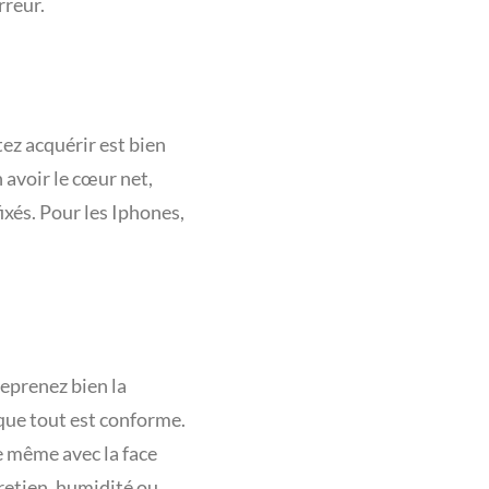
rreur.
ez acquérir est bien
 avoir le cœur net,
ixés. Pour les Iphones,
Reprenez bien la
 que tout est conforme.
de même avec la face
retien, humidité ou