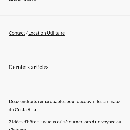
NOUVELLES
TECHNOLOGIES
AU
SERVICES
Contact
/
Location Utilitaire
DE
L’ALIMENTATION
Derniers articles
Deux endroits remarquables pour découvrir les animaux
du Costa Rica
3 idées d’hôtels luxueux où séjourner lors d’un voyage au
Vietnam